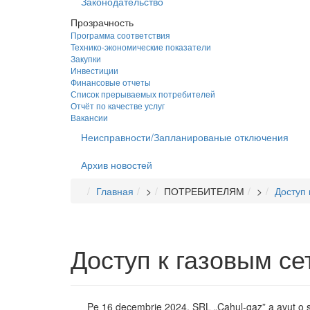
Законодательство
Прозрачность
Программа соответствия
Технико-экономические показатели
Закупки
Инвестиции
Финансовые отчеты
Список прерываемых потребителей
Отчёт по качестве услуг
Вакансии
Неисправности/Запланированые отключения
Архив новостей
Главная
>
ПОТРЕБИТЕЛЯМ
>
Доступ 
Доступ к газовым се
Pe 16 decembrie 2024, SRL „Cahul-gaz” a avut o ședinț