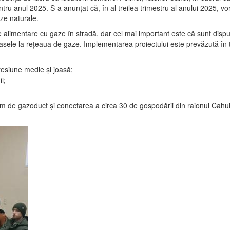
ntru anul 2025. S-a anunțat că, în al treilea trimestru al anului 2025, v
ze naturale.
e alimentare cu gaze în stradă, dar cel mai important este că sunt dispu
sele la rețeaua de gaze. Implementarea proiectului este prevăzută în tr
resiune medie și joasă;
i;
de gazoduct și conectarea a circa 30 de gospodării din raionul Cahul