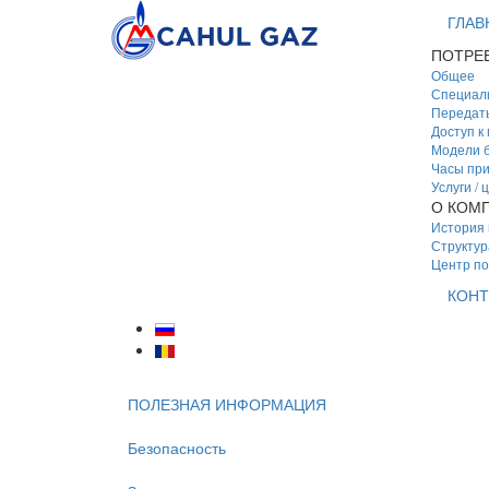
ГЛАВ
ПОТРЕ
Общее
Специал
Передать
Доступ к
Модели б
Часы пр
Услуги / 
О КОМ
История
Структур
Центр п
КОНТ
ПОЛЕЗНАЯ ИНФОРМАЦИЯ
Безопасность