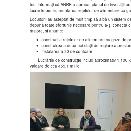
fost informați că ANRE a aprobat planul de investiții pe
lucrările pentru montarea rețelelor de alimentare cu ga
Locuitorii au așteptat de mult timp să aibă un sistem d
depună toate eforturile necesare pentru a-și conecta ca
majore, și anume:
construcția rețelelor de alimentare cu gaze de p
construirea a două noi stații de reglare a presiuni
instalarea a 30 de contoare.
Lucrările de construcție includ aproximativ 1,100 km 
valoare de cca 455,1 mii lei.