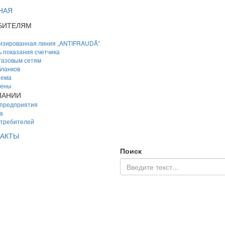
НАЯ
БИТЕЛЯМ
изированная линия „ANTIFRAUDĂ”
 показания счетчика
 газовым сетям
ланков
иема
цены
ПАНИИ
 предприятия
а
отребителей
АКТЫ
Поиск