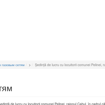
к газовым сетям
>
Ședință de lucru cu locuitorii comunei Pelinei, 
тям
ă de lucru cu locuitorii comunei Pelinei, raionul Cahul, în cadrul că