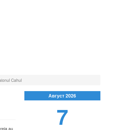
raionul Cahul
Август 2026
7
reia au