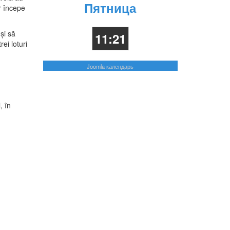
Пятница
or începe
și să
11:21
ei loturi
Joomla календарь
, în