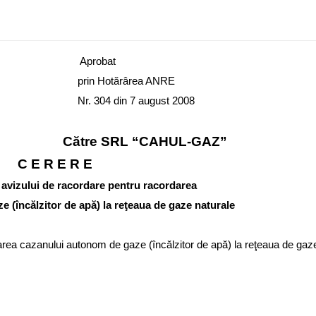
Aprobat
prin Hotărârea ANRE
Nr. 304 din
7 august 2008
“CAHUL-GAZ”
C E R E R E
a avizului de racordare pentru racordarea
 (încălzitor de apă) la reţeaua de gaze naturale
darea cazanului autonom de gaze (încălzitor de apă) la reţeaua de gaz