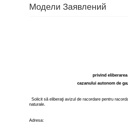
Модели Заявлений
Către SRL 
privind eliberare
cazanului autonom de gaze
Solicit să eliberaţi avizul de racordare pentru racor
naturale.
Adresa: