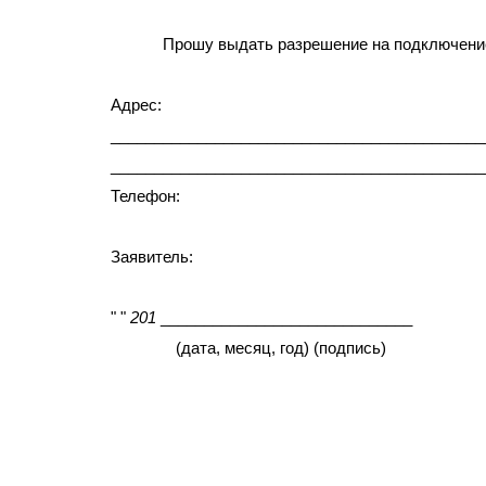
Прошу выдать разрешение на подключение авто
Aдрес:
___________________________________________
___________________________________________
Телефон:
Заявитель: _____________
(фамилия, имя
" "
201
_____________________________
(дата, месяц, год) (подпись)