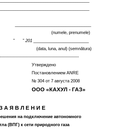
_______________________________________
_______________________________________
________________________
prenumele)
"
"
201
________________________
ul) (semnătura)
-------------------------------------------------------
Утверждено
Постановлением ANRE
№ 304 от
7 августа 2008
ООО «КАХУЛ - ГАЗ»
З А Я В Л Е Н И Е
решения на подключение автономного
тла (ВПГ) к сети природного газа