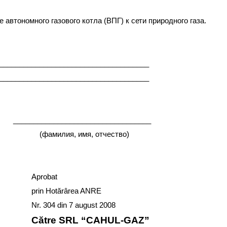
номного газового котла (ВПГ) к сети природного газа.
_____________________________________
_____________________________________
_____________________
, отчество)
Aprobat
prin Hotărârea ANRE
Nr. 304 din
7 august 2008
Către SRL “
CAHUL
-GAZ”