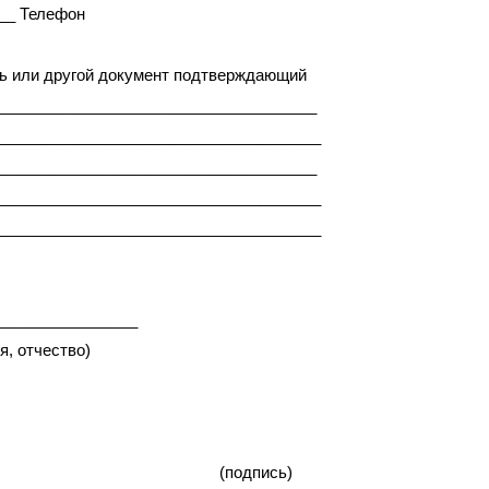
__ Телефон
ть или другой документ подтверждающий
_____________________________________
_____________________________________
_____________________________________
_____________________________________
_____________________________________
_________
ство)
од) (подпись)