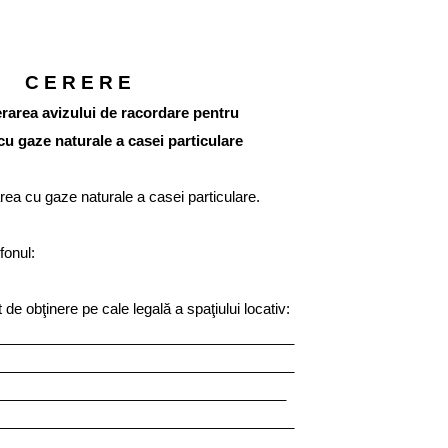
C E R E R E
erarea avizului de racordare pentru
cu gaze naturale a casei particulare
area cu gaze naturale a casei particulare.
onul:
de obţinere pe cale legală a spaţiului locativ:
_____________________________________
_____________________________________
_______________________________________
_____________________________________