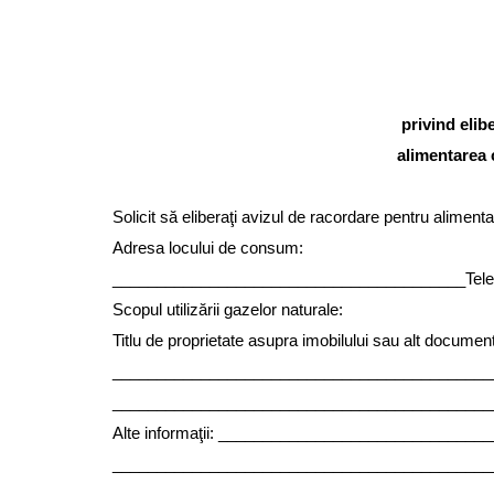
privind elib
alimentarea 
Solicit să eliberaţi avizul de racordare pentru aliment
Adresa locului de consum:
________________________________________Telef
Scopul utilizării gazelor naturale:
Titlu de proprietate asupra imobilului sau alt document 
___________________________________________
___________________________________________
Alte informaţii: ____________________________
___________________________________________