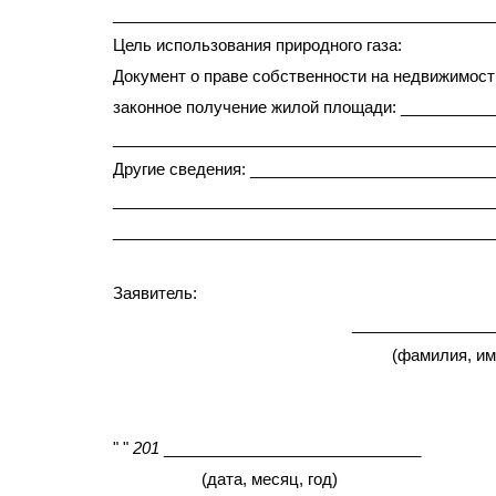
___________________________________________
Цель использования природного газа:
Документ о праве собственности на недвижимос
законное получение жилой площади: __________
___________________________________________
Другие сведения: ___________________________
___________________________________________
___________________________________________
Заявитель:
_______________________
(фамилия, имя, отче
" "
201
_____________________________
(дата, месяц, г