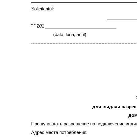
___________________________________________
Solicitantul:
___________________________
" "
201
_____________________________
____
(data, luna, anul)
---------------------------------------------------------------------
для выдачи разре
дом
Прошу выдать разрешение на подключение индиви
Aдрес места потребления: