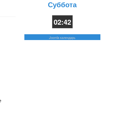
Суббота
02:42
Joomla календарь
e