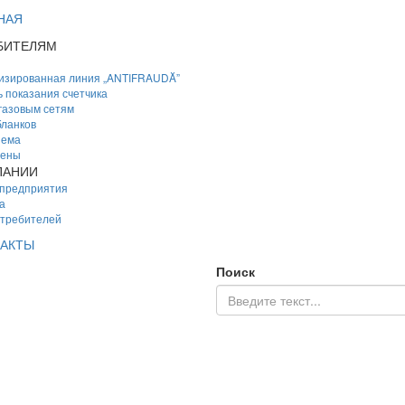
НАЯ
БИТЕЛЯМ
изированная линия „ANTIFRAUDĂ”
 показания счетчика
 газовым сетям
ланков
иема
цены
ПАНИИ
 предприятия
а
отребителей
АКТЫ
Поиск