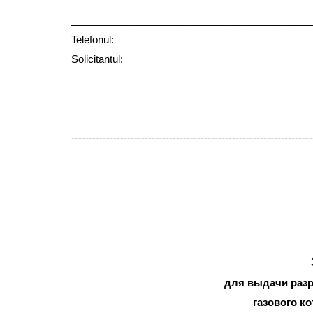
___________________________________________
___________________________________________
Telefonul:
Solicitantul: _________
(numele, 
(data, luna, an
---------------------------------------------------------------------
для выдачи раз
газового ко