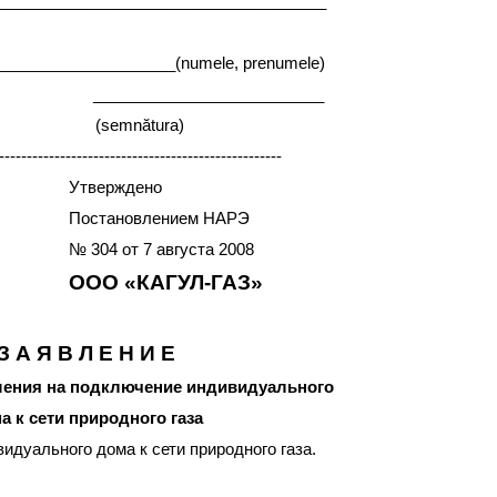
_____________________________________
_____(numele, prenumele)
______________________
(semnătura)
---------------------------------------------------
Утверждено
Постановлением НАРЭ
№ 304 от
7 августа 2008
ООО «КАГУЛ-ГАЗ»
З А Я В Л Е Н И Е
шения на подключение индивидуального
а к сети природного газа
дуального дома к сети природного газа.