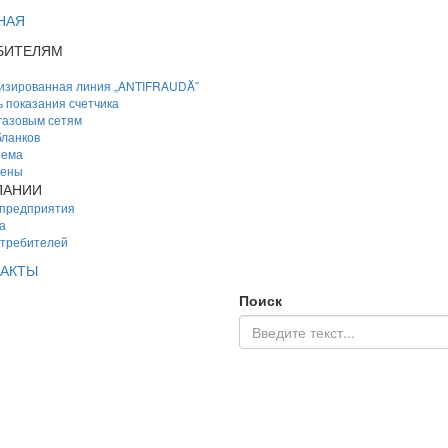
НАЯ
БИТЕЛЯМ
изированная линия „ANTIFRAUDĂ”
 показания счетчика
 газовым сетям
ланков
иема
цены
ПАНИИ
 предприятия
а
отребителей
АКТЫ
Поиск