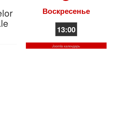
Воскресенье
lor
ale
13:00
Joomla календарь