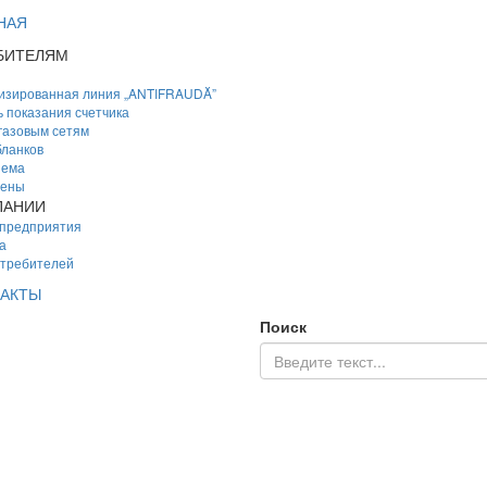
НАЯ
БИТЕЛЯМ
изированная линия „ANTIFRAUDĂ”
 показания счетчика
 газовым сетям
ланков
иема
цены
ПАНИИ
 предприятия
а
отребителей
АКТЫ
Поиск