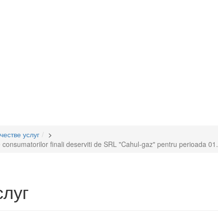
честве услуг
>
rale consumatorilor finali deserviti de SRL "Cahul-gaz" pentru perioada 
слуг