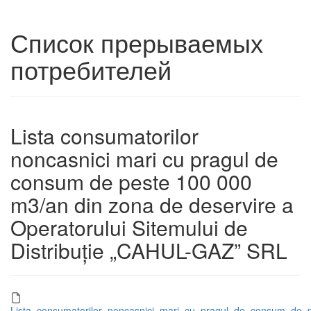
Список прерываемых
потребителей
Lista consumatorilor
noncasnici mari cu pragul de
consum de peste 100 000
m3/an din zona de deservire a
Operatorului Sitemului de
Distribuție „CAHUL-GAZ” SRL
Lista_consumatorilor_noncasnici_mari_cu_pragul_de_consum_de_p