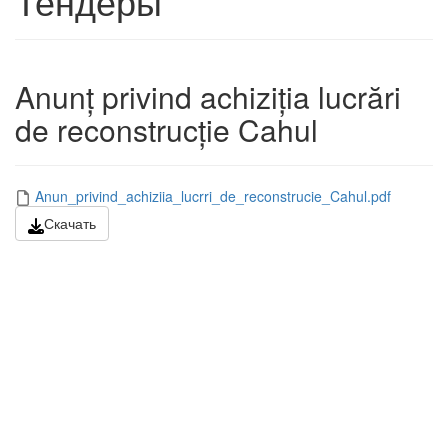
Тендеры
Anunț privind achiziția lucrări
de reconstrucție Cahul
Anun_privind_achiziia_lucrri_de_reconstrucie_Cahul.pdf
Скачать