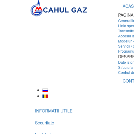
ACAS
PAGINA
Generalita
Linia spe
Transmite 
Accesul l
Modeluri 
Servicii / 
Programul
DESPRE
Date istor
Structura
Centrul d
CONT
INFORMATII UTILE
Securitate