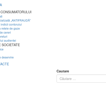
A
 CONSUMATORULUI
ti
cializată „ANTIFRAUDĂ”
indicii contorului
a retele de gaze
de cereri
preturi
ui audientei
 SOCIETATE
ice
e deservire
ACTE
Cautare