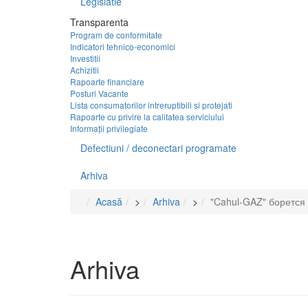
Legislatie
Transparenta
Program de conformitate
Indicatori tehnico-economici
Investitii
Achizitii
Rapoarte financiare
Posturi Vacante
Lista consumatorilor intreruptibili si protejati
Rapoarte cu privire la calitatea serviciului
Informații privilegiate
Defectiuni / deconectari programate
Arhiva
Acasă
>
Arhiva
>
"Cahul-GAZ" борется
Arhiva