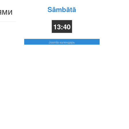
Sâmbătă
ями
13:40
Joomla календарь