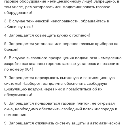
газовое оборудование нелицензионному лицу! Запрещено, в
том числе, ремонтировать или модифицировать газовое
оборудование!
3. В случае технической неисправности, обращайтесь в
«Кишинэу-газ»!
4. Запрещается совмещать кухню с гостиной!
5. Запрещается установка или перенос газовых приборов на
балкон!
6. В случае внезапного прекращения подачи газа немедленно
закройте все клапаны горелок газовых установок и позвоните
по номеру 904!
7. Запрещается перекрывать вытяжную и вентиляционную
системы! Наоборот, вы должны обеспечить свободную
циркуляцию воздуха через них и позаботиться об их
обслуживании!
8. Запрещается пользоваться газовой плитой, не открывая
окна, необходимо обеспечить свободный поток кислорода в
помещение!
9. Запрещается отключать систему защиты и автоматической