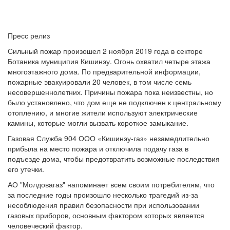
Пресс релиз
Сильный пожар произошел 2 ноября 2019 года в секторе
Ботаника муниципия Кишинэу. Огонь охватил четыре этажа
многоэтажного дома. По предварительной информации,
пожарные эвакуировали 20 человек, в том числе семь
несовершеннолетних. Причины пожара пока неизвестны, но
было установлено, что дом еще не подключен к центральному
отоплению, и многие жители используют электрические
камины, которые могли вызвать короткое замыкание.
Газовая Служба 904 ООО «Кишинэу-газ» незамедлительно
прибыла на место пожара и отключила подачу газа в
подъезде дома, чтобы предотвратить возможные последствия
его утечки.
АО "Молдовагаз" напоминает всем своим потребителям, что
за последние годы произошло несколько трагедий из-за
несоблюдения правил безопасности при использовании
газовых приборов, основным фактором которых является
человеческий фактор.