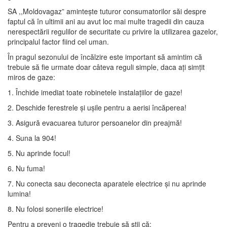
SA ,,Moldovagaz” amintește tuturor consumatorilor săi despre
faptul că în ultimii ani au avut loc mai multe tragedii din cauza
nerespectării regulilor de securitate cu privire la utilizarea gazelor,
principalul factor fiind cel uman.
În pragul sezonului de încălzire este important să amintim că
trebuie să fie urmate doar câteva reguli simple, daca ați simțit
miros de gaze:
1. Închide imediat toate robinetele instalațiilor de gaze!
2. Deschide ferestrele și ușile pentru a aerisi încăperea!
3. Asigură evacuarea tuturor persoanelor din preajmă!
4. Suna la 904!
5. Nu aprinde focul!
6. Nu fuma!
7. Nu conecta sau deconecta aparatele electrice și nu aprinde
lumina!
8. Nu folosi soneriile electrice!
Pentru a preveni o tragedie trebuie să știi că: