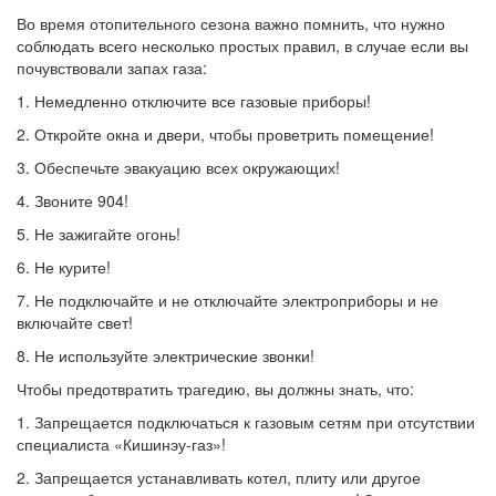
Во время отопительного сезона важно помнить, что нужно
соблюдать всего несколько простых правил, в случае если вы
почувствовали запах газа:
1. Немедленно отключите все газовые приборы!
2. Откройте окна и двери, чтобы проветрить помещение!
3. Обеспечьте эвакуацию всех окружающих!
4. Звоните 904!
5. Не зажигайте огонь!
6. Не курите!
7. Не подключайте и не отключайте электроприборы и не
включайте свет!
8. Не используйте электрические звонки!
Чтобы предотвратить трагедию, вы должны знать, что:
1. Запрещается подключаться к газовым сетям при отсутствии
специалиста «Кишинэу-газ»!
2. Запрещается устанавливать котел, плиту или другое