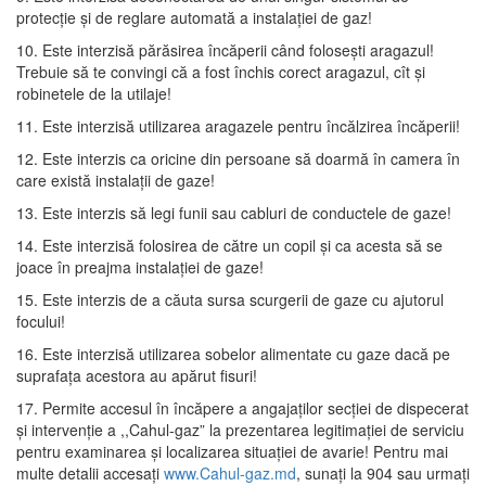
protecție și de reglare automată a instalației de gaz!
10. Este interzisă părăsirea încăperii când folosești aragazul!
Trebuie să te convingi că a fost închis corect aragazul, cît și
robinetele de la utilaje!
11. Este interzisă utilizarea aragazele pentru încălzirea încăperii!
12. Este interzis ca oricine din persoane să doarmă în camera în
care există instalații de gaze!
13. Este interzis să legi funii sau cabluri de conductele de gaze!
14. Este interzisă folosirea de către un copil și ca acesta să se
joace în preajma instalației de gaze!
15. Este interzis de a căuta sursa scurgerii de gaze cu ajutorul
focului!
16. Este interzisă utilizarea sobelor alimentate cu gaze dacă pe
suprafața acestora au apărut fisuri!
17. Permite accesul în încăpere a angajaților secției de dispecerat
și intervenție a ,,Cahul-gaz” la prezentarea legitimației de serviciu
pentru examinarea și localizarea situației de avarie! Pentru mai
multe detalii accesați
www.Cahul-gaz.md
, sunați la 904 sau urmați