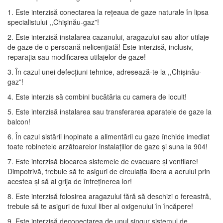
1. Este interzisă conectarea la rețeaua de gaze naturale în lipsa
specialistului ,,Chișinău-gaz”!
2. Este interzisă instalarea cazanului, aragazului sau altor utilaje
de gaze de o persoană nelicențiată! Este interzisă, inclusiv,
reparația sau modificarea utilajelor de gaze!
3. În cazul unei defecțiuni tehnice, adresează-te la ,,Chișinău-
gaz”!
4. Este interzis să combini bucătăria cu camera de locuit!
5. Este interzisă instalarea sau transferarea aparatele de gaze la
balcon!
6. În cazul sistării inopinate a alimentării cu gaze închide imediat
toate robinetele arzătoarelor instalațiilor de gaze și suna la 904!
7. Este interzisă blocarea sistemele de evacuare și ventilare!
Dimpotrivă, trebuie să te asiguri de circulația libera a aerului prin
acestea și să ai grija de întreținerea lor!
8. Este interzisă folosirea aragazului fără să deschizi o fereastră,
trebuie să te asiguri de fuxul liber al oxigenului în încăpere!
9. Este interzisă deconectarea de unul singur sistemul de