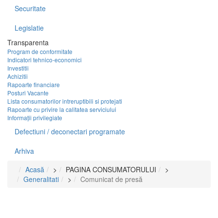
Securitate
Legislatie
Transparenta
Program de conformitate
Indicatori tehnico-economici
Investitii
Achizitii
Rapoarte financiare
Posturi Vacante
Lista consumatorilor intreruptibili si protejati
Rapoarte cu privire la calitatea serviciului
Informații privilegiate
Defectiuni / deconectari programate
Arhiva
Acasă
>
PAGINA CONSUMATORULUI
>
Generalitati
>
Comunicat de presă