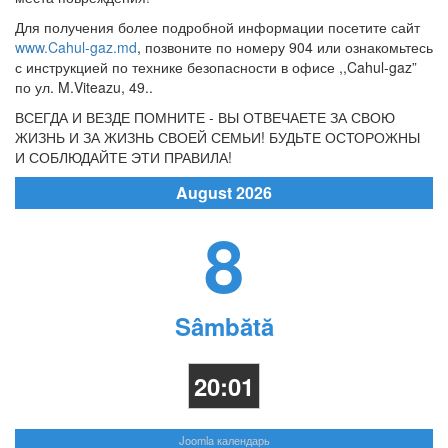
Для получения более подробной информации посетите сайт
www.Cahul-gaz.md
, позвоните по номеру 904 или ознакомьтесь
с инструкцией по технике безопасности в офисе ,,Cahul-gaz”
по ул. M.Viteazu, 49..
ВСЕГДА И ВЕЗДЕ ПОМНИТЕ - ВЫ ОТВЕЧАЕТЕ ЗА СВОЮ
ЖИЗНЬ И ЗА ЖИЗНЬ СВОЕЙ СЕМЬИ! БУДЬТЕ ОСТОРОЖНЫ
И СОБЛЮДАЙТЕ ЭТИ ПРАВИЛА!
August 2026
8
Sâmbătă
20:01
Joomla календарь