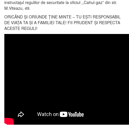
instructajul regulilor de securitate la oficiul ,,Cahul-gaz” din str.
M.Viteazu, 49.
ORICÂND ȘI ORIUNDE ȚINE MINTE – TU EȘTI RESPONSABIL
DE VIAȚA TA ȘI A FAMILIEI TALE! FII PRUDENT ȘI RESPECTA
ACESTE REGULI!