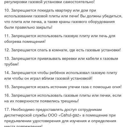
регулировки газовой установки самостоятельно!
10. Запрещается покидать квартиру или дом при
использовании газовой плиты или печи! Вы должны убедиться,
что плита или печка, а также краны газового оборудования
были правильно закрыты!
11. Запрещается использовать газовую плиту или печь для
обогрева помещения!
12. Запрещается спать в комнате, где есть газовые установки!
13. Запрещается привязывать веревки или кабели к газовым
трубам!
14. Запрещается чтобы ребёнок использовал газовую плиту
или чтобы он играл вблизи газовой установкой!
15. Запрещается искать источник утечки газа с помощью огня!
16. Запрещается использовать газовые плиты или печки, если
на их поверхности появились трещины!
17. Необходимо предоставлять доступ сотрудникам
диспетчерской службы ООО «Cahul-gaz» в помещение при
предъявлении удостоверения для изучения и определения
места повреждения!