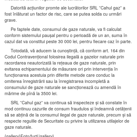
Datorită acțiunilor promte ale lucrătorilor SRL ”Cahul gaz” a
fost înlăturat un factor de risc, care se putea solda cu urmări
grave.
Pe faptele date, consumul de gaze naturale, va fi calculat
conform sistemului paușal pentru o perioadă de un an, suma în
cazul dat va constitui peste 30 000 lei, pentru fiecare caz în parte.
Totodată, vă aducem la cunoștință, că conform art. 164 din
Codul Contravențional folosirea ilegală a gazelor naturale prin
racordarea neautorizată la rețeaua de gaze naturale, prin
evitarea echipamentului de măsurare ori prin intervenția în
funcționarea acestuia prin diferite metode care conduc la
omiterea înregistrării sau la înregistrarea incompletă a
consumului de gaze naturale se sancționează cu amendă în
mărime de pînă la 3500 lei.
SRL ”Cahul gaz” va continua să inspecteze și să constate în
mod continuu cazurile de consum fraudulos și îndeamnă cetățenii
să se abțină de la consumul ilegal de gaze naturale, precum și să
respecte regulile de Securitate cu privire la utilizarea utilajelor de
gaze naturale.
{gallery}Foto/furt{/gallery}