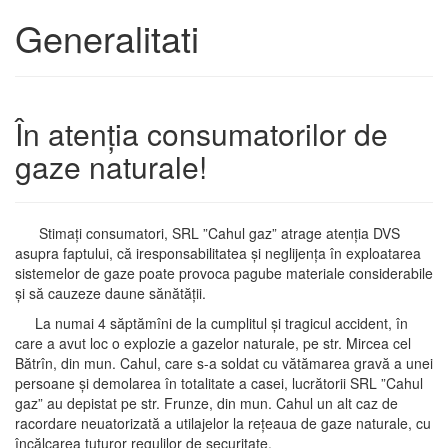
Generalitati
În atenția consumatorilor de
gaze naturale!
Stimați consumatori, SRL ”Cahul gaz” atrage atenția DVS
asupra faptului, că iresponsabilitatea și neglijența în exploatarea
sistemelor de gaze poate provoca pagube materiale considerabile
și să cauzeze daune sănătății.
La numai 4 săptămîni de la cumplitul și tragicul accident, în
care a avut loc o explozie a gazelor naturale, pe str. Mircea cel
Bătrîn, din mun. Cahul, care s-a soldat cu vătămarea gravă a unei
persoane și demolarea în totalitate a casei, lucrătorii SRL ”Cahul
gaz” au depistat pe str. Frunze, din mun. Cahul un alt caz de
racordare neuatorizată a utilajelor la rețeaua de gaze naturale, cu
încălcarea tuturor regulilor de securitate.