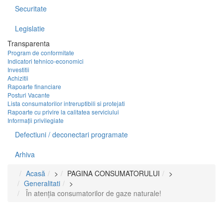
Securitate
Legislatie
Transparenta
Program de conformitate
Indicatori tehnico-economici
Investitii
Achizitii
Rapoarte financiare
Posturi Vacante
Lista consumatorilor intreruptibili si protejati
Rapoarte cu privire la calitatea serviciului
Informații privilegiate
Defectiuni / deconectari programate
Arhiva
Acasă
>
PAGINA CONSUMATORULUI
>
Generalitati
>
În atenția consumatorilor de gaze naturale!