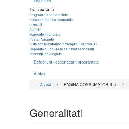
Legislatie
Transparenta
Program de conformitate
Indicatori tehnico-economici
Investitii
Achizitii
Rapoarte financiare
Posturi Vacante
Lista consumatorilor intreruptibili si protejati
Rapoarte cu privire la calitatea serviciului
Informații privilegiate
Defectiuni / deconectari programate
Arhiva
Acasă
>
PAGINA CONSUMATORULUI
>
Generalitati