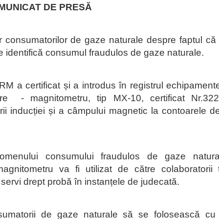
MUNICAT DE PRES
Ă
 consumatorilor de gaze naturale
despre faptul că
re
identific
ă consumul fraudulos de gaze naturale.
 RM a certificat și a introdus în registrul echipament
re - magnitometru, tip MX-10,
certificat Nr.3
ii inducției și a câmpului magnetic la contoarele d
enomenului consumului fraudulos de gaze natur
gnitometru va fi utilizat de către colaboratorii t
or servi drept probă în instanțele de judecată.
umatorii de gaze naturale să se folosească cu