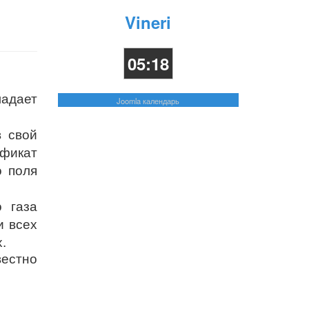
Vineri
05:18
ладает
Joomla календарь
 свой
фикат
о поля
 газа
и всех
.
вестно