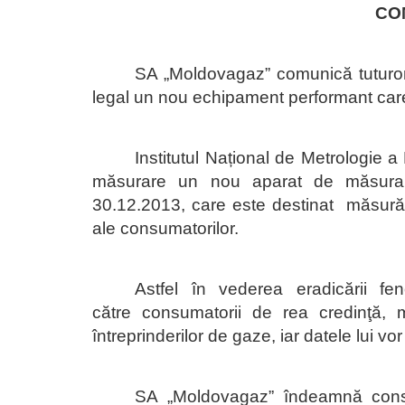
CO
SA „Moldovagaz” comunică tuturor
legal un nou echipament performant ca
Institutul Național de Metrologie a
măsurare un nou aparat de măsura
30.12.2013, care este destinat măsurăr
ale consumatorilor.
Astfel în vederea eradicării f
către consumatorii de rea credinţă, ma
întreprinderilor de gaze, iar datele lui v
SA „Moldovagaz” îndeamnă cons