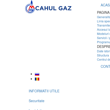
ACAS
PAGINA
Generalita
Linia spe
Transmite 
Accesul l
Modeluri 
Servicii / 
Programul
DESPRE
Date istor
Structura
Centrul d
CONT
INFORMATII UTILE
Securitate