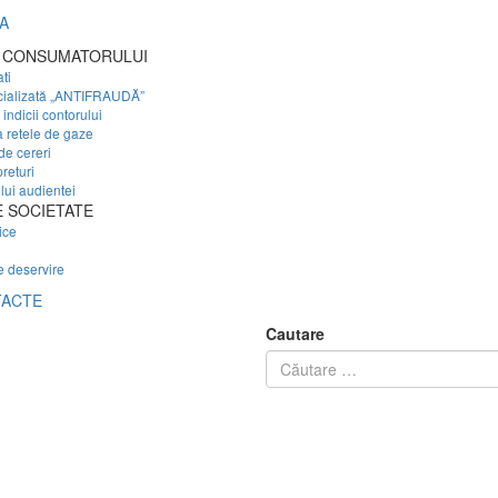
A
 CONSUMATORULUI
ti
cializată „ANTIFRAUDĂ”
indicii contorului
a retele de gaze
de cereri
preturi
ui audientei
 SOCIETATE
ice
e deservire
ACTE
Cautare