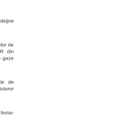
 deţine
elor de
22R din
e gaze
ale de
uturor
 buna-