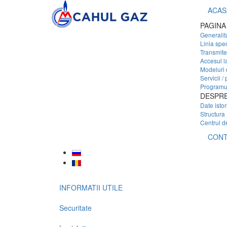
ACAS
PAGINA
Generalita
Linia spe
Transmite 
Accesul l
Modeluri 
Servicii / 
Programul
DESPRE
Date istor
Structura
Centrul d
CONT
INFORMATII UTILE
Securitate