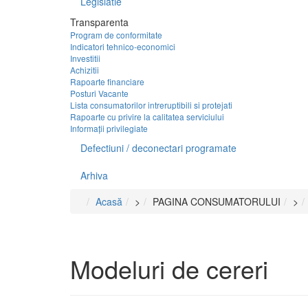
Legislatie
Transparenta
Program de conformitate
Indicatori tehnico-economici
Investitii
Achizitii
Rapoarte financiare
Posturi Vacante
Lista consumatorilor intreruptibili si protejati
Rapoarte cu privire la calitatea serviciului
Informații privilegiate
Defectiuni / deconectari programate
Arhiva
Acasă
>
PAGINA CONSUMATORULUI
>
Modeluri de cereri