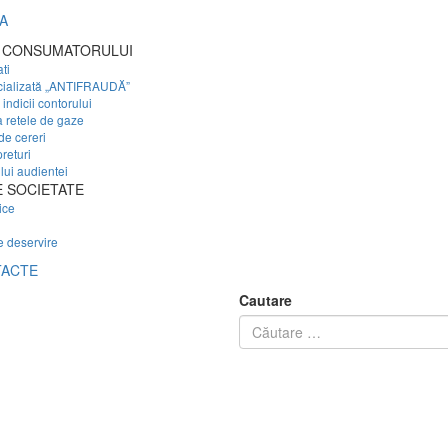
A
 CONSUMATORULUI
ti
cializată „ANTIFRAUDĂ”
indicii contorului
a retele de gaze
de cereri
preturi
ui audientei
 SOCIETATE
ice
e deservire
ACTE
Cautare