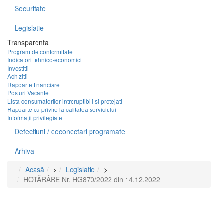
Securitate
Legislatie
Transparenta
Program de conformitate
Indicatori tehnico-economici
Investitii
Achizitii
Rapoarte financiare
Posturi Vacante
Lista consumatorilor intreruptibili si protejati
Rapoarte cu privire la calitatea serviciului
Informații privilegiate
Defectiuni / deconectari programate
Arhiva
Acasă
>
Legislatie
>
HOTĂRÂRE Nr. HG870/2022 din 14.12.2022