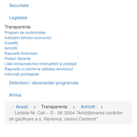
Securitate
Legislatie
Transparenta
Program de conformitate
Indicatori tehnico-economici
Investitii
Achizitii
Rapoarte financiare
Posturi Vacante
Lista consumatorilor intreruptibili si protejati
Rapoarte cu privire la calitatea serviciului
Informații privilegiate
Defectiuni / deconectari programate
Arhiva
Acasă
>
Transparenta
>
Achizitii
>
Licitatia Nr. Cah – G - 08 /2024-”Achiziționarea lucrărilor
de gazificare a s. Vișniovca, raionul Cantemir”