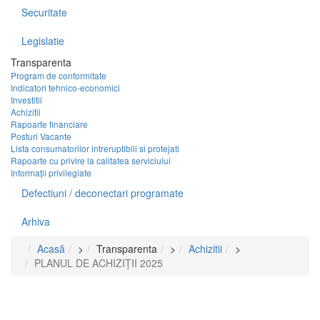
Securitate
Legislatie
Transparenta
Program de conformitate
Indicatori tehnico-economici
Investitii
Achizitii
Rapoarte financiare
Posturi Vacante
Lista consumatorilor intreruptibili si protejati
Rapoarte cu privire la calitatea serviciului
Informații privilegiate
Defectiuni / deconectari programate
Arhiva
Acasă
>
Transparenta
>
Achizitii
>
PLANUL DE ACHIZIȚII 2025